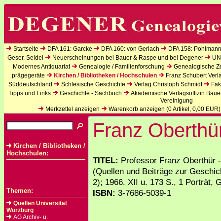
Startseite
DFA 161: Garcke
DFA 160: von Gerlach
DFA 158: Pohlmann
Geser, Seidel
Neuerscheinungen bei Bauer & Raspe und bei Degener
UN
Modernes Antiquariat
Genealogie / Familienforschung
Genealogische Zei
prägegeräte
Kirchen / Bibliotheken / Hochschulen
Franz Schubert Verl
Süddeutschland
Schlesische Geschichte
Verlag Christoph Schmidt
Fak
Tipps und Links
Geschichte - Sachbuch
Akademische Verlagsoffizin Baue
Vereinigung
Merkzettel anzeigen
Warenkorb anzeigen (
0
Artikel,
0,00
EUR)
Franz Oberthü
Kirchen / Bibliotheken /
Hochschulen:
TITEL:
Professor Franz Oberthür -
(Quellen und Beiträge zur Geschic
2); 1966. XII u. 173 S., 1 Porträt,
Themen:
ISBN:
3-7686-5039-1
Quellen Universität
Würzburg
AG Archiv- u.