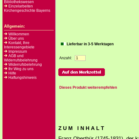
Bibliothekswesen
Einzelarbeiten
Kirchengeschichte Bayerns
Allgemein:
Willkommen
Über uns
Kontakt, Ihre
Lieferbar in 3-5 Werktagen
Interessengebiete
Impressum
AGB und
Anzahl:
Widerrufsbelehrung
Widerrufsbelehrung
Ihr Weg zu uns
Hilfe
Haftungshinweis
Dieses Produkt weiterempfehlen
Z U M I N H A L T
Franz Oberthür (1745-1831), der k