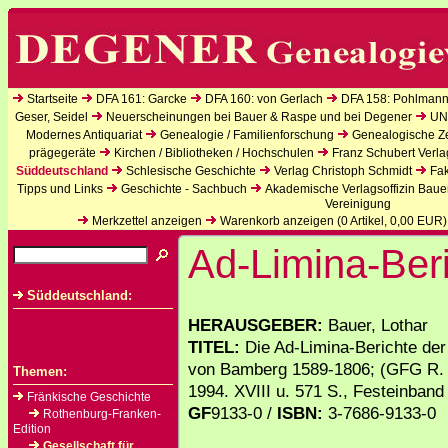
Startseite
DFA 161: Garcke
DFA 160: von Gerlach
DFA 158: Pohlmann
Geser, Seidel
Neuerscheinungen bei Bauer & Raspe und bei Degener
UN
Modernes Antiquariat
Genealogie / Familienforschung
Genealogische Zei
prägegeräte
Kirchen / Bibliotheken / Hochschulen
Franz Schubert Verla
Süddeutschland
Schlesische Geschichte
Verlag Christoph Schmidt
Fak
Tipps und Links
Geschichte - Sachbuch
Akademische Verlagsoffizin Baue
Vereinigung
Merkzettel anzeigen
Warenkorb anzeigen (
0
Artikel,
0,00
EUR)
Ad-Limina-Ber
Süddeutschland:
HERAUSGEBER:
Bauer, Lothar
TITEL:
Die Ad-Limina-Berichte der
von Bamberg 1589-1806; (GFG R. V
Themen:
1994. XVIII u. 571 S., Festeinband
Fränkische Geschichte
GF
9133-0 /
ISBN:
3-7686-9133-0
Rothenburg-Franken-
Edition
Gesellschaft für