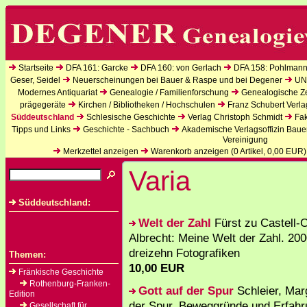
Startseite
DFA 161: Garcke
DFA 160: von Gerlach
DFA 158: Pohlmann
Geser, Seidel
Neuerscheinungen bei Bauer & Raspe und bei Degener
UN
Modernes Antiquariat
Genealogie / Familienforschung
Genealogische Zei
prägegeräte
Kirchen / Bibliotheken / Hochschulen
Franz Schubert Verla
Süddeutschland
Schlesische Geschichte
Verlag Christoph Schmidt
Fak
Tipps und Links
Geschichte - Sachbuch
Akademische Verlagsoffizin Baue
Vereinigung
Merkzettel anzeigen
Warenkorb anzeigen (
0
Artikel,
0,00
EUR)
Varia
Süddeutschland:
Welt der Zahl
Fürst zu Castell-C
Albrecht: Meine Welt der Zahl. 200
dreizehn Fotografiken
Themen:
10,00 EUR
Fränkische Geschichte
Rothenburg-Franken-
Gott auf der Spur
Schleier, Marg
Edition
der Spur. Beweggründe und Erfah
Gesellschaft für