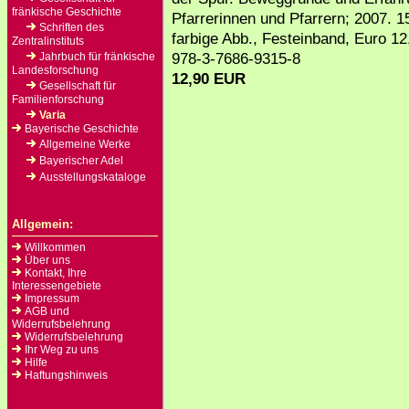
fränkische Geschichte
Pfarrerinnen und Pfarrern; 2007. 1
Schriften des
farbige Abb., Festeinband, Euro 1
Zentralinstituts
978-3-7686-9315-8
Jahrbuch für fränkische
Landesforschung
12,90 EUR
Gesellschaft für
Familienforschung
Varia
Bayerische Geschichte
Allgemeine Werke
Bayerischer Adel
Ausstellungskataloge
Allgemein:
Willkommen
Über uns
Kontakt, Ihre
Interessengebiete
Impressum
AGB und
Widerrufsbelehrung
Widerrufsbelehrung
Ihr Weg zu uns
Hilfe
Haftungshinweis