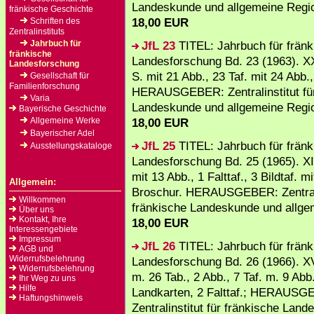
Landeskunde und allgemeine Region
fränkische Geschichte
18,00 EUR
Schriften des
Zentralinstituts
Jahrbuch für
JfL 23
TITEL: Jahrbuch für fränk
fränkische
Landesforschung Bd. 23 (1963). XX
Landesforschung
S. mit 21 Abb., 23 Taf. mit 24 Abb.
Gesellschaft für
Familienforschung
HERAUSGEBER: Zentralinstitut für
Varia
Landeskunde und allgemeine Region
Bayerische Geschichte
Allgemeine Werke
18,00 EUR
Bayerischer Adel
JfL 25
TITEL: Jahrbuch für fränk
Ausstellungskataloge
Landesforschung Bd. 25 (1965). XI
mit 13 Abb., 1 Falttaf., 3 Bildtaf. mi
Allgemein:
Broschur. HERAUSGEBER: Zentralin
Willkommen
fränkische Landeskunde und allge
Über uns
Kontakt, Ihre
18,00 EUR
Interessengebiete
Impressum
JfL 26
TITEL: Jahrbuch für fränk
AGB und
Widerrufsbelehrung
Landesforschung Bd. 26 (1966). XV
Widerrufsbelehrung
m. 26 Tab., 2 Abb., 7 Taf. m. 9 Abb.
Ihr Weg zu uns
Hilfe
Landkarten, 2 Falttaf.; HERAUSG
Haftungshinweis
Zentralinstitut für fränkische Land