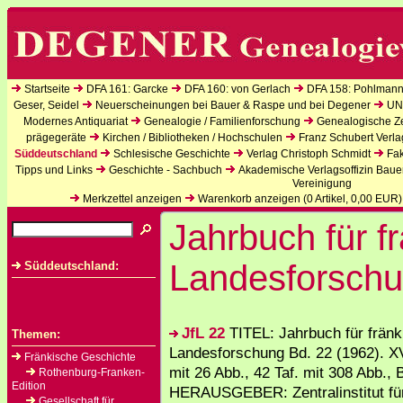
Startseite
DFA 161: Garcke
DFA 160: von Gerlach
DFA 158: Pohlmann
Geser, Seidel
Neuerscheinungen bei Bauer & Raspe und bei Degener
UN
Modernes Antiquariat
Genealogie / Familienforschung
Genealogische Zei
prägegeräte
Kirchen / Bibliotheken / Hochschulen
Franz Schubert Verla
Süddeutschland
Schlesische Geschichte
Verlag Christoph Schmidt
Fak
Tipps und Links
Geschichte - Sachbuch
Akademische Verlagsoffizin Baue
Vereinigung
Merkzettel anzeigen
Warenkorb anzeigen (
0
Artikel,
0,00
EUR)
Jahrbuch für f
Landesforsch
Süddeutschland:
JfL 22
TITEL: Jahrbuch für fränk
Themen:
Landesforschung Bd. 22 (1962). XV
Fränkische Geschichte
mit 26 Abb., 42 Taf. mit 308 Abb., 
Rothenburg-Franken-
Edition
HERAUSGEBER: Zentralinstitut für
Gesellschaft für