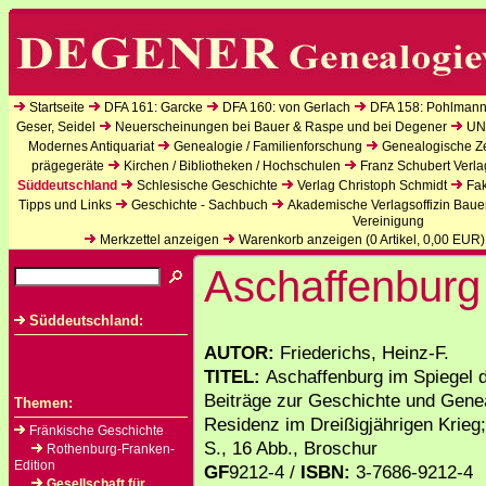
Startseite
DFA 161: Garcke
DFA 160: von Gerlach
DFA 158: Pohlmann
Geser, Seidel
Neuerscheinungen bei Bauer & Raspe und bei Degener
UN
Modernes Antiquariat
Genealogie / Familienforschung
Genealogische Zei
prägegeräte
Kirchen / Bibliotheken / Hochschulen
Franz Schubert Verla
Süddeutschland
Schlesische Geschichte
Verlag Christoph Schmidt
Fak
Tipps und Links
Geschichte - Sachbuch
Akademische Verlagsoffizin Baue
Vereinigung
Merkzettel anzeigen
Warenkorb anzeigen (
0
Artikel,
0,00
EUR)
Aschaffenburg
Süddeutschland:
AUTOR:
Friederichs, Heinz-F.
TITEL:
Aschaffenburg im Spiegel d
Beiträge zur Geschichte und Gene
Themen:
Residenz im Dreißigjährigen Krieg;
Fränkische Geschichte
S., 16 Abb., Broschur
Rothenburg-Franken-
Edition
GF
9212-4 /
ISBN:
3-7686-9212-4
Gesellschaft für