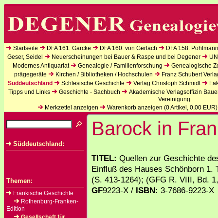
Startseite
DFA 161: Garcke
DFA 160: von Gerlach
DFA 158: Pohlmann
Geser, Seidel
Neuerscheinungen bei Bauer & Raspe und bei Degener
UN
Modernes Antiquariat
Genealogie / Familienforschung
Genealogische Zei
prägegeräte
Kirchen / Bibliotheken / Hochschulen
Franz Schubert Verla
Süddeutschland
Schlesische Geschichte
Verlag Christoph Schmidt
Fak
Tipps und Links
Geschichte - Sachbuch
Akademische Verlagsoffizin Baue
Vereinigung
Merkzettel anzeigen
Warenkorb anzeigen (
0
Artikel,
0,00
EUR)
Barock in Fran
Süddeutschland:
TITEL:
Quellen zur Geschichte de
Einfluß des Hauses Schönborn 1. Tei
(S. 413-1264); (GFG R. VIII, Bd. 1,
Themen:
GF
9223-X /
ISBN:
3-7686-9223-X
Fränkische Geschichte
Rothenburg-Franken-
Edition
Gesellschaft für