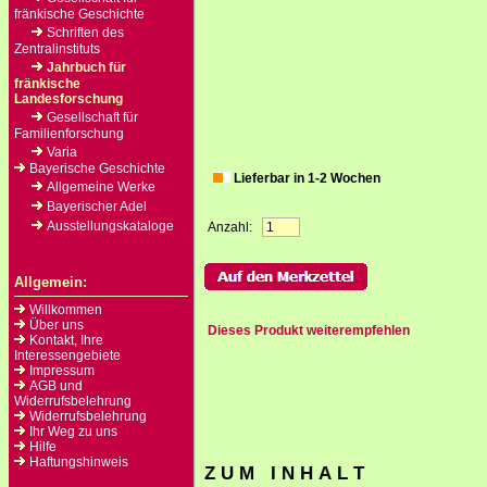
fränkische Geschichte
Schriften des
Zentralinstituts
Jahrbuch für
fränkische
Landesforschung
Gesellschaft für
Familienforschung
Varia
Bayerische Geschichte
Lieferbar in 1-2 Wochen
Allgemeine Werke
Bayerischer Adel
Ausstellungskataloge
Anzahl:
Allgemein:
Willkommen
Über uns
Dieses Produkt weiterempfehlen
Kontakt, Ihre
Interessengebiete
Impressum
AGB und
Widerrufsbelehrung
Widerrufsbelehrung
Ihr Weg zu uns
Hilfe
Haftungshinweis
Z U M I N H A L T