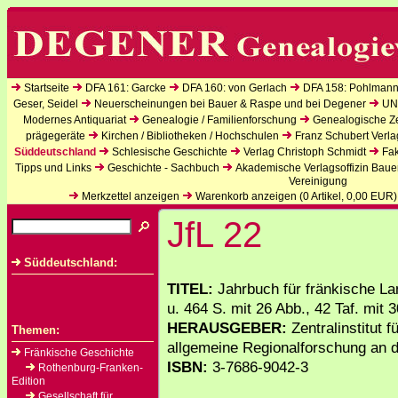
Startseite
DFA 161: Garcke
DFA 160: von Gerlach
DFA 158: Pohlmann
Geser, Seidel
Neuerscheinungen bei Bauer & Raspe und bei Degener
UN
Modernes Antiquariat
Genealogie / Familienforschung
Genealogische Zei
prägegeräte
Kirchen / Bibliotheken / Hochschulen
Franz Schubert Verla
Süddeutschland
Schlesische Geschichte
Verlag Christoph Schmidt
Fak
Tipps und Links
Geschichte - Sachbuch
Akademische Verlagsoffizin Baue
Vereinigung
Merkzettel anzeigen
Warenkorb anzeigen (
0
Artikel,
0,00
EUR)
JfL 22
Süddeutschland:
TITEL:
Jahrbuch für fränkische L
u. 464 S. mit 26 Abb., 42 Taf. mit 
HERAUSGEBER:
Zentralinstitut 
Themen:
allgemeine Regionalforschung an d
Fränkische Geschichte
ISBN:
3-7686-9042-3
Rothenburg-Franken-
Edition
Gesellschaft für