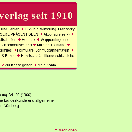
 und Fabian
DFA 157: Winterling, Fransecky,
SERE PRÄSENTIDEEN
Aktionspreise :-)
tschriften
Heraldik
Wappenringe und -
g / Norddeutschland
Mitteldeutschland
similes
Formulare, Schmuckahnentafeln
r & Raspe
Hessische familiengeschichtliche
Zur Kasse gehen
Mein Konto
hung Bd. 26 (1966)
sche Landeskunde und allgemeine
en-Nürnberg
Nach oben