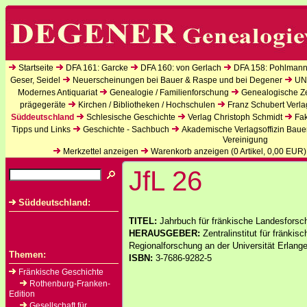
Startseite
DFA 161: Garcke
DFA 160: von Gerlach
DFA 158: Pohlmann
Geser, Seidel
Neuerscheinungen bei Bauer & Raspe und bei Degener
UN
Modernes Antiquariat
Genealogie / Familienforschung
Genealogische Zei
prägegeräte
Kirchen / Bibliotheken / Hochschulen
Franz Schubert Verla
Süddeutschland
Schlesische Geschichte
Verlag Christoph Schmidt
Fak
Tipps und Links
Geschichte - Sachbuch
Akademische Verlagsoffizin Baue
Vereinigung
Merkzettel anzeigen
Warenkorb anzeigen (
0
Artikel,
0,00
EUR)
JfL 26
Süddeutschland:
TITEL:
Jahrbuch für fränkische Landesforsc
HERAUSGEBER:
Zentralinstitut für fränki
Regionalforschung an der Universität Erlang
Themen:
ISBN:
3-7686-9282-5
Fränkische Geschichte
Rothenburg-Franken-
Edition
Gesellschaft für