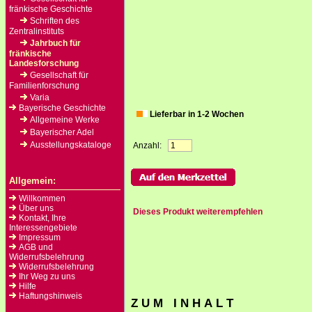
fränkische Geschichte
Schriften des
Zentralinstituts
Jahrbuch für
fränkische
Landesforschung
Gesellschaft für
Familienforschung
Varia
Bayerische Geschichte
Lieferbar in 1-2 Wochen
Allgemeine Werke
Bayerischer Adel
Ausstellungskataloge
Anzahl:
Allgemein:
Willkommen
Über uns
Dieses Produkt weiterempfehlen
Kontakt, Ihre
Interessengebiete
Impressum
AGB und
Widerrufsbelehrung
Widerrufsbelehrung
Ihr Weg zu uns
Hilfe
Haftungshinweis
Z U M I N H A L T