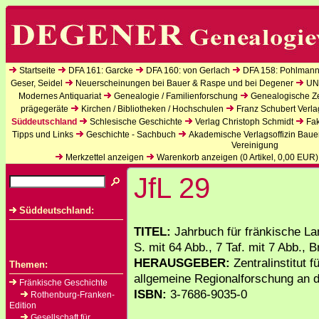
Startseite
DFA 161: Garcke
DFA 160: von Gerlach
DFA 158: Pohlmann
Geser, Seidel
Neuerscheinungen bei Bauer & Raspe und bei Degener
UN
Modernes Antiquariat
Genealogie / Familienforschung
Genealogische Zei
prägegeräte
Kirchen / Bibliotheken / Hochschulen
Franz Schubert Verla
Süddeutschland
Schlesische Geschichte
Verlag Christoph Schmidt
Fak
Tipps und Links
Geschichte - Sachbuch
Akademische Verlagsoffizin Baue
Vereinigung
Merkzettel anzeigen
Warenkorb anzeigen (
0
Artikel,
0,00
EUR)
JfL 29
Süddeutschland:
TITEL:
Jahrbuch für fränkische L
S. mit 64 Abb., 7 Taf. mit 7 Abb., 
HERAUSGEBER:
Zentralinstitut 
Themen:
allgemeine Regionalforschung an d
Fränkische Geschichte
ISBN:
3-7686-9035-0
Rothenburg-Franken-
Edition
Gesellschaft für