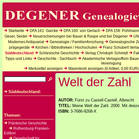
Startseite
DFA 161: Garcke
DFA 160: von Gerlach
DFA 158: Pohlmann
Geser, Seidel
Neuerscheinungen bei Bauer & Raspe und bei Degener
UN
Modernes Antiquariat
Genealogie / Familienforschung
Genealogische Zei
prägegeräte
Kirchen / Bibliotheken / Hochschulen
Franz Schubert Verla
Süddeutschland
Schlesische Geschichte
Verlag Christoph Schmidt
Fak
Tipps und Links
Geschichte - Sachbuch
Akademische Verlagsoffizin Baue
Vereinigung
Merkzettel anzeigen
Warenkorb anzeigen (
0
Artikel,
0,00
EUR)
Welt der Zahl
Süddeutschland:
AUTOR:
Fürst zu Castell-Castell, Albrecht
TITEL:
Meine Welt der Zahl. 2000. Mit dreiz
ISBN:
3-7686-9268-X
Themen:
Fränkische Geschichte
Rothenburg-Franken-
Edition
Gesellschaft für