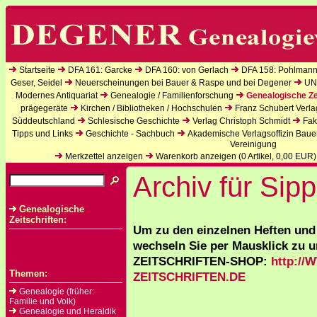
Startseite
DFA 161: Garcke
DFA 160: von Gerlach
DFA 158: Pohlmann
Geser, Seidel
Neuerscheinungen bei Bauer & Raspe und bei Degener
UN
Modernes Antiquariat
Genealogie / Familienforschung
Genealogische Ze
prägegeräte
Kirchen / Bibliotheken / Hochschulen
Franz Schubert Verla
Süddeutschland
Schlesische Geschichte
Verlag Christoph Schmidt
Fak
Tipps und Links
Geschichte - Sachbuch
Akademische Verlagsoffizin Baue
Vereinigung
Merkzettel anzeigen
Warenkorb anzeigen (
0
Artikel,
0,00
EUR)
Archiv für Sip
Genealogische
Zeitschriften:
Um zu den einzelnen Heften und
wechseln Sie per Mausklick zu u
ZEITSCHRIFTEN-SHOP:
http:/
Themen:
ZEITSCHRIFTEN.DE
Genealogie (früher:
Familie und Volk)
Genealogie und Heraldik