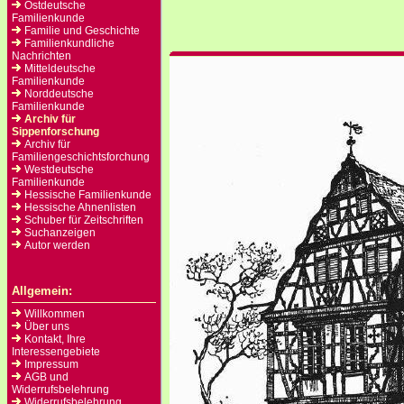
Ostdeutsche
Familienkunde
Familie und Geschichte
Familienkundliche
Nachrichten
Mitteldeutsche
Familienkunde
Norddeutsche
Familienkunde
Archiv für
Sippenforschung
Archiv für
Familiengeschichtsforchung
Westdeutsche
Familienkunde
Hessische Familienkunde
Hessische Ahnenlisten
Schuber für Zeitschriften
Suchanzeigen
Autor werden
Allgemein:
Willkommen
Über uns
Kontakt, Ihre
Interessengebiete
Impressum
AGB und
Widerrufsbelehrung
Widerrufsbelehrung