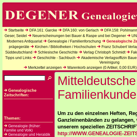
Startseite
DFA 161: Garcke
DFA 160: von Gerlach
DFA 158: Pohlmann
Geser, Seidel
Neuerscheinungen bei Bauer & Raspe und bei Degener
UN
Modernes Antiquariat
Genealogie / Familienforschung
Genealogische Ze
prägegeräte
Kirchen / Bibliotheken / Hochschulen
Franz Schubert Verla
Süddeutschland
Schlesische Geschichte
Verlag Christoph Schmidt
Fak
Tipps und Links
Geschichte - Sachbuch
Akademische Verlagsoffizin Baue
Vereinigung
Merkzettel anzeigen
Warenkorb anzeigen (
0
Artikel,
0,00
EUR)
Mitteldeutsche
Familienkunde
Genealogische
Zeitschriften:
Um zu den einzelnen Heften, Re
Themen:
Ganzleinenbänden zu gelangen, 
unserem speziellen ZEITSCHRI
Genealogie (früher:
Familie und Volk)
http://WWW.GENEALOGIE-ZEIT
Genealogie und Heraldik