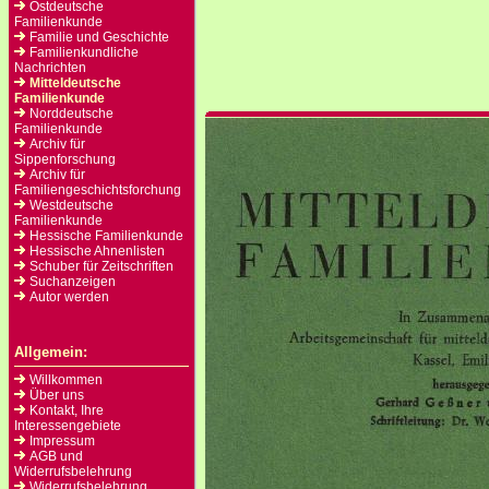
Ostdeutsche
Familienkunde
Familie und Geschichte
Familienkundliche
Nachrichten
Mitteldeutsche
Familienkunde
Norddeutsche
Familienkunde
Archiv für
Sippenforschung
Archiv für
Familiengeschichtsforchung
Westdeutsche
Familienkunde
Hessische Familienkunde
Hessische Ahnenlisten
Schuber für Zeitschriften
Suchanzeigen
Autor werden
Allgemein:
Willkommen
Über uns
Kontakt, Ihre
Interessengebiete
Impressum
AGB und
Widerrufsbelehrung
Widerrufsbelehrung