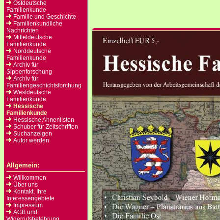
Ostdeutsche
Familienkunde
Familie und Geschichte
Familienkundliche
Nachrichten
Mitteldeutsche
Familienkunde
Norddeutsche
Familienkunde
Archiv für
Sippenforschung
Archiv für
Familiengeschichtsforchung
Westdeutsche
Familienkunde
Hessische
Familienkunde
Hessische Ahnenlisten
Schuber für Zeitschriften
Suchanzeigen
Autor werden
Allgemein:
Willkommen
Über uns
Kontakt, Ihre
Interessengebiete
Impressum
AGB und
Widerrufsbelehrung