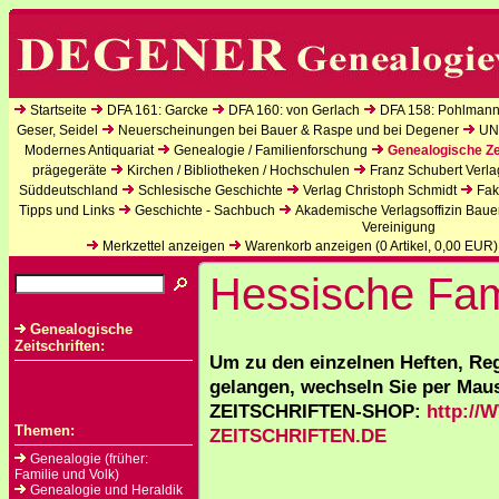
Startseite
DFA 161: Garcke
DFA 160: von Gerlach
DFA 158: Pohlmann
Geser, Seidel
Neuerscheinungen bei Bauer & Raspe und bei Degener
UN
Modernes Antiquariat
Genealogie / Familienforschung
Genealogische Ze
prägegeräte
Kirchen / Bibliotheken / Hochschulen
Franz Schubert Verla
Süddeutschland
Schlesische Geschichte
Verlag Christoph Schmidt
Fak
Tipps und Links
Geschichte - Sachbuch
Akademische Verlagsoffizin Baue
Vereinigung
Merkzettel anzeigen
Warenkorb anzeigen (
0
Artikel,
0,00
EUR)
Hessische Fam
Genealogische
Zeitschriften:
Um zu den einzelnen Heften, Re
gelangen, wechseln Sie per Maus
ZEITSCHRIFTEN-SHOP:
http:/
Themen:
ZEITSCHRIFTEN.DE
Genealogie (früher:
Familie und Volk)
Genealogie und Heraldik