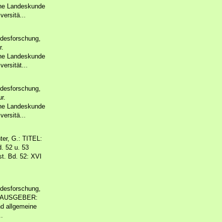
che Landeskunde
ersitä...
ndesforschung,
r.
che Landeskunde
ersität...
ndesforschung,
r.
che Landeskunde
ersitä...
er, G.: TITEL:
. 52 u. 53
st. Bd. 52: XVI
ndesforschung,
HERAUSGEBER:
nd allgemeine
..