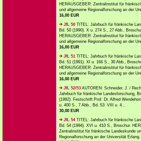
HERAUSGEBER: Zentralinstitut für fränkis
und allgemeine Regionalforschung an der Univ
16,00 EUR
JfL 50
TITEL: Jahrbuch für fränkische La
Bd. 50 (1990). X u. 274 S., 27 Abb., Broschu
HERAUSGEBER: Zentralinstitut für fränkis
und allgemeine Regionalforschung an der Univ
16,00 EUR
JfL 51
TITEL: Jahrbuch für fränkische La
Bd. 51 (1991). XI u. 166 S., 30 Abb., Broschu
HERAUSGEBER: Zentralinstitut für fränkis
und allgemeine Regionalforschung an der Univ
16,00 EUR
JfL 52/53
AUTOREN: Schneider, J. / Recht
Jahrbuch für fränkische Landesforschung, Bd
(1992). Festschrift Prof. Dr. Alfred Wendehor
u. 400 S., 7 Abb., Bd. 53: VIII u. 4...
30,00 EUR
JfL 54
TITEL: Jahrbuch für fränkische La
Bd. 54 (1994). XVI u. 410 S., Broschur. 
Zentralinstitut für fränkische Landeskunde u
Regionalforschung an der Universität Erlang.