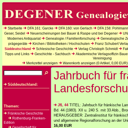
Startseite
DFA 161: Garcke
DFA 160: von Gerlach
DFA 158: Pohlmann
Geser, Seidel
Neuerscheinungen bei Bauer & Raspe und bei Degener
UN
Modernes Antiquariat
Genealogie / Familienforschung
Genealogische Zei
prägegeräte
Kirchen / Bibliotheken / Hochschulen
Franz Schubert Verla
Süddeutschland
Schlesische Geschichte
Verlag Christoph Schmidt
Fak
Tipps und Links
Geschichte - Sachbuch
Akademische Verlagsoffizin Baue
Vereinigung
Merkzettel anzeigen
Warenkorb anzeigen (
0
Artikel,
0,00
EUR)
Jahrbuch für f
Landesforsch
Süddeutschland:
JfL 44
TITEL: Jahrbuch für fränkische La
Themen:
Bd. 44 (1983). XII u. 240 S. mit 33 Abb., Bro
Fränkische Geschichte
HERAUSGEBER: Zentralinstitut für fränkis
Rothenburg-Franken-
und allgemeine Regionalforschung an der Uni
Edition
16,00 EUR
Gesellschaft für