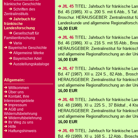
fränkische Geschichte
JfL 45
TITEL: Jahrbuch für fränkische La
Schriften des
Bd. 45 (1985). XI u. 200 S. mit 6 Abb., 5 Taf.
Zentralinstituts
Broschur. HERAUSGEBER: Zentralinstitut fü
Jahrbuch für
Landeskunde und allgemeine Regionalforsch.
fränkische
Landesforschung
16,00 EUR
Gesellschaft für
JfL 46
TITEL: Jahrbuch für fränkische La
Familienforschung
Bd. 46 (1986). XI u. 216 S. mit 55 Abb., Bro
Varia
Bayerische Geschichte
HERAUSGEBER: Zentralinstitut für fränkis
Allgemeine Werke
und allgemeine Regionalforschung an der Uni
Bayerischer Adel
16,00 EUR
Ausstellungskataloge
JfL 47
TITEL: Jahrbuch für fränkische La
Bd. 47 (1987). XII u. 224 S., 82 Abb., Brosch
HERAUSGEBER: Zentralinstitut für fränkis
Allgemein:
und allgemeine Regionalforschung an der Univ
Willkommen
16,00 EUR
Über uns
Kontakt, Ihre
JfL 48
TITEL: Jahrbuch für fränkische La
Interessengebiete
Impressum
Bd. 48 (1988). XI u. 225 S., 37 Bildtaf., 4 Kt
AGB und
HERAUSGEBER: Zentralinstitut für fränkis
Widerrufsbelehrung
und allgemeine Regionalforschung an der Uni
Widerrufsbelehrung
16,00 EUR
Ihr Weg zu uns
Hilfe
JfL 49
TITEL: Jahrbuch für fränkische La
Haftungshinweis
Bd. 49 (1989). XI u. 168 S., 12 Abb., Broschu