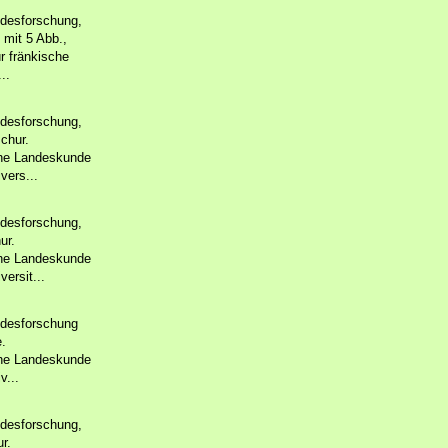
ndesforschung,
 mit 5 Abb.,
r fränkische
..
ndesforschung,
schur.
che Landeskunde
vers...
ndesforschung,
ur.
che Landeskunde
ersit...
ndesforschung
e.
che Landeskunde
v...
ndesforschung,
r.