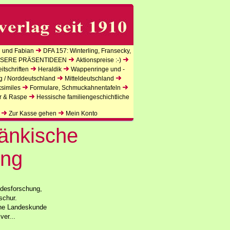
 und Fabian
DFA 157: Winterling, Fransecky,
SERE PRÄSENTIDEEN
Aktionspreise :-)
tschriften
Heraldik
Wappenringe und -
g / Norddeutschland
Mitteldeutschland
similes
Formulare, Schmuckahnentafeln
r & Raspe
Hessische familiengeschichtliche
Zur Kasse gehen
Mein Konto
ränkische
ung
ndesforschung,
schur.
che Landeskunde
ver...