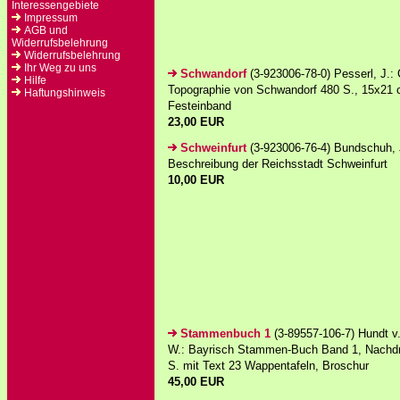
Interessengebiete
Impressum
AGB und
Widerrufsbelehrung
Widerrufsbelehrung
Ihr Weg zu uns
Schwandorf
(3-923006-78-0) Pesserl, J.:
Hilfe
Topographie von Schwandorf 480 S., 15x21 
Haftungshinweis
Festeinband
23,00 EUR
Schweinfurt
(3-923006-76-4) Bundschuh, 
Beschreibung der Reichsstadt Schweinfurt
10,00 EUR
Stammenbuch 1
(3-89557-106-7) Hundt v
W.: Bayrisch Stammen-Buch Band 1, Nachdr
S. mit Text 23 Wappentafeln, Broschur
45,00 EUR