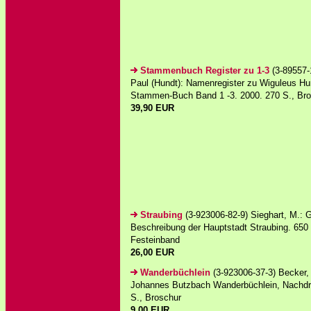
Stammenbuch Register zu 1-3
(3-89557-
Paul (Hundt): Namenregister zu Wiguleus Hu
Stammen-Buch Band 1 -3. 2000. 270 S., Br
39,90 EUR
Straubing
(3-923006-82-9) Sieghart, M.: 
Beschreibung der Hauptstadt Straubing. 650
Festeinband
26,00 EUR
Wanderbüchlein
(3-923006-37-3) Becker,
Johannes Butzbach Wanderbüchlein, Nachdr
S., Broschur
9,00 EUR