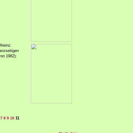
lheinz:
anzseitigen
von 1982);
11
7
8
9
10