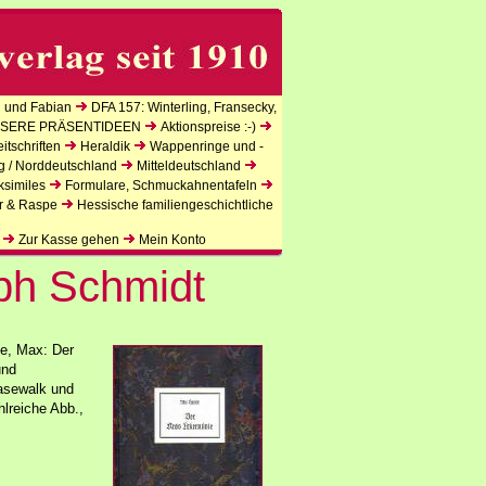
 und Fabian
DFA 157: Winterling, Fransecky,
SERE PRÄSENTIDEEN
Aktionspreise :-)
tschriften
Heraldik
Wappenringe und -
g / Norddeutschland
Mitteldeutschland
ksimiles
Formulare, Schmuckahnentafeln
r & Raspe
Hessische familiengeschichtliche
Zur Kasse gehen
Mein Konto
oph Schmidt
e, Max: Der
und
asewalk und
hlreiche Abb.,