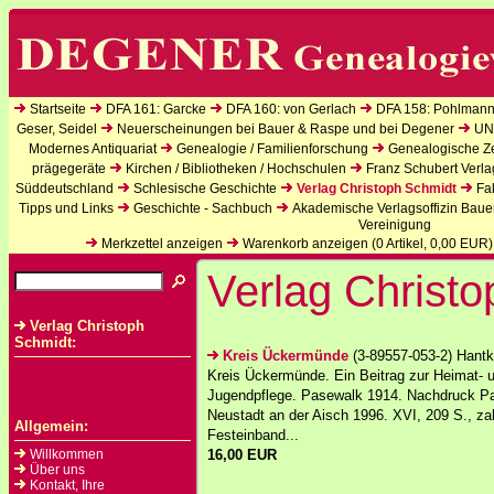
Startseite
DFA 161: Garcke
DFA 160: von Gerlach
DFA 158: Pohlmann
Geser, Seidel
Neuerscheinungen bei Bauer & Raspe und bei Degener
UN
Modernes Antiquariat
Genealogie / Familienforschung
Genealogische Zei
prägegeräte
Kirchen / Bibliotheken / Hochschulen
Franz Schubert Verla
Süddeutschland
Schlesische Geschichte
Verlag Christoph Schmidt
Fa
Tipps und Links
Geschichte - Sachbuch
Akademische Verlagsoffizin Baue
Vereinigung
Merkzettel anzeigen
Warenkorb anzeigen (
0
Artikel,
0,00
EUR)
Verlag Christ
Verlag Christoph
Schmidt:
Kreis Ückermünde
(3-89557-053-2) Hantk
Kreis Ückermünde. Ein Beitrag zur Heimat- 
Jugendpflege. Pasewalk 1914. Nachdruck P
Neustadt an der Aisch 1996. XVI, 209 S., za
Allgemein:
Festeinband...
Willkommen
16,00 EUR
Über uns
Kontakt, Ihre