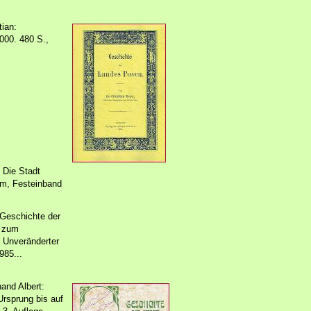
tian:
000. 480 S.,
 Die Stadt
cm, Festeinband
 Geschichte der
s zum
 Unveränderter
985...
and Albert:
rsprung bis auf