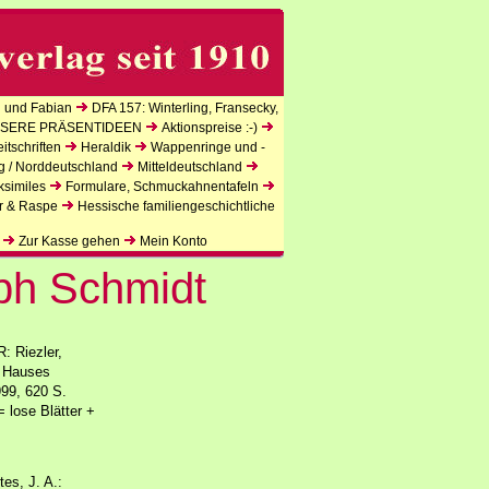
 und Fabian
DFA 157: Winterling, Fransecky,
SERE PRÄSENTIDEEN
Aktionspreise :-)
tschriften
Heraldik
Wappenringe und -
g / Norddeutschland
Mitteldeutschland
ksimiles
Formulare, Schmuckahnentafeln
r & Raspe
Hessische familiengeschichtliche
Zur Kasse gehen
Mein Konto
oph Schmidt
: Riezler,
n Hauses
99, 620 S.
 lose Blätter +
es, J. A.: