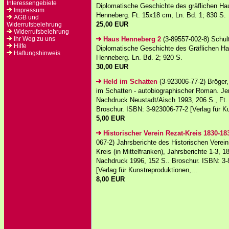
Interessengebiete
Diplomatische Geschichte des gräflichen H
Impressum
Henneberg. Ft. 15x18 cm, Ln. Bd. 1; 830 S.
AGB und
25,00 EUR
Widerrufsbelehrung
Widerrufsbelehrung
Ihr Weg zu uns
Haus Henneberg 2
(3-89557-002-8) Schult
Hilfe
Diplomatische Geschichte des Gräflichen H
Haftungshinweis
Henneberg. Ln. Bd. 2; 920 S.
30,00 EUR
Held im Schatten
(3-923006-77-2) Bröger,
im Schatten - autobiographischer Roman. Je
Nachdruck Neustadt/Aisch 1993, 206 S., Ft.
Broschur. ISBN: 3-923006-77-2 [Verlag für Ku
5,00 EUR
Historischer Verein Rezat-Kreis 1830-18
067-2) Jahrsberichte des Historischen Verei
Kreis (in Mittelfranken), Jahrsberichte 1-3, 
Nachdruck 1996, 152 S.. Broschur. ISBN: 3-
[Verlag für Kunstreproduktionen,...
8,00 EUR