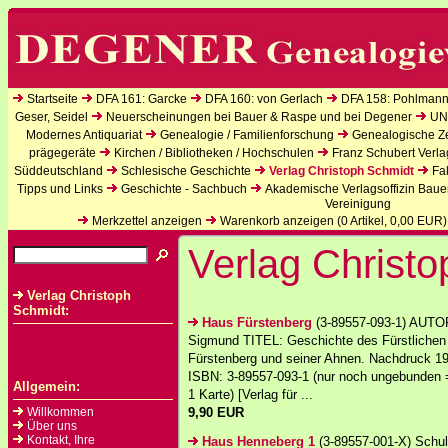
Startseite
DFA 161: Garcke
DFA 160: von Gerlach
DFA 158: Pohlmann
Geser, Seidel
Neuerscheinungen bei Bauer & Raspe und bei Degener
UN
Modernes Antiquariat
Genealogie / Familienforschung
Genealogische Zei
prägegeräte
Kirchen / Bibliotheken / Hochschulen
Franz Schubert Verla
Süddeutschland
Schlesische Geschichte
Verlag Christoph Schmidt
Fa
Tipps und Links
Geschichte - Sachbuch
Akademische Verlagsoffizin Baue
Vereinigung
Merkzettel anzeigen
Warenkorb anzeigen (
0
Artikel,
0,00
EUR)
Verlag Christ
Verlag Christoph
Schmidt:
Haus Fürstenberg
(3-89557-093-1) AUTOR
Sigmund TITEL: Geschichte des Fürstliche
Fürstenberg und seiner Ahnen. Nachdruck 19
ISBN: 3-89557-093-1 (nur noch ungebunden =
Allgemein:
1 Karte) [Verlag für ...
Willkommen
9,90 EUR
Über uns
Kontakt, Ihre
Haus Henneberg 1
(3-89557-001-X) Schult