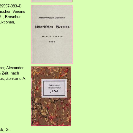
89557-083-4)
rischen Vereins
S., Broschur.
uktionen,
ber, Alexander:
 Zeit, nach
us, Zenker u.A.
k, G.: