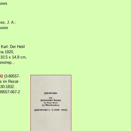
auses
es, J. A.:
auses
 Karl: Der Held
na 1920,
 10,5 x 14,8 cm,
nstrep...
32
(3-89557-
ns im Rezat-
1830-1832.
89557-067-2