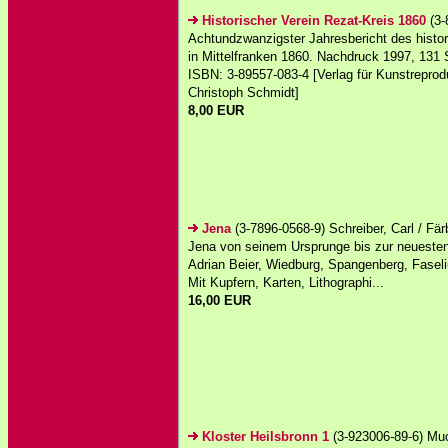
Historischer Verein Rezat-Kreis 1860
(3-
Achtundzwanzigster Jahresbericht des histo
in Mittelfranken 1860. Nachdruck 1997, 131 
ISBN: 3-89557-083-4 [Verlag für Kunstreprod
Christoph Schmidt]
8,00 EUR
Jena
(3-7896-0568-9) Schreiber, Carl / Fär
Jena von seinem Ursprunge bis zur neuesten
Adrian Beier, Wiedburg, Spangenberg, Faseli
Mit Kupfern, Karten, Lithographi...
16,00 EUR
Kloster Heilsbronn 1
(3-923006-89-6) Muc