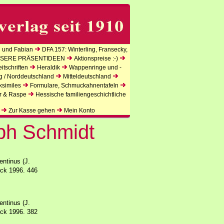
 und Fabian
DFA 157: Winterling, Fransecky,
SERE PRÄSENTIDEEN
Aktionspreise :-)
tschriften
Heraldik
Wappenringe und -
g / Norddeutschland
Mitteldeutschland
ksimiles
Formulare, Schmuckahnentafeln
r & Raspe
Hessische familiengeschichtliche
Zur Kasse gehen
Mein Konto
oph Schmidt
ntinus (J.
uck 1996. 446
ntinus (J.
uck 1996. 382