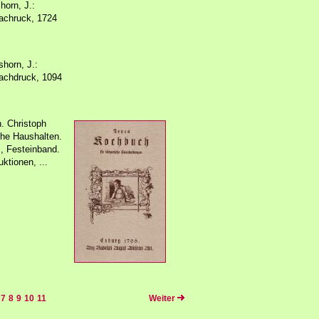
horn, J.:
achruck, 1724
horn, J.:
achdruck, 1094
. Christoph
che Haushalten.
, Festeinband.
ktionen, ...
7
8
9
10
11
Weiter