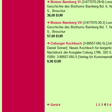
Bistum Bamberg VI
(3-877070-29-9) Loos
Geschichte des Bisthums Bamberg Bd. 6, N
S., Broschur
38,00 EUR
Bistum Bamberg VII
(3-877070-30-2) Loos
Geschichte des Bisthums Bamberg Bd. 7, N
S., Broschur
57,00 EUR
Coburger Kochbuch
(3-89557-091-5) [Joh
Daniel Sinner]: Neues Kochbuch für bürgerli
Nachdruck der Ausgabe Coburg 1796, 320 S.
ISBN: 3-89557-091-5 [Verlag für Kunstreprodu
9,90 EUR
4
Zurück
1
2
3
5
6