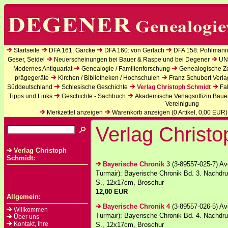
Startseite
DFA 161: Garcke
DFA 160: von Gerlach
DFA 158: Pohlmann
Geser, Seidel
Neuerscheinungen bei Bauer & Raspe und bei Degener
UN
Modernes Antiquariat
Genealogie / Familienforschung
Genealogische Zei
prägegeräte
Kirchen / Bibliotheken / Hochschulen
Franz Schubert Verla
Süddeutschland
Schlesische Geschichte
Verlag Christoph Schmidt
Fa
Tipps und Links
Geschichte - Sachbuch
Akademische Verlagsoffizin Baue
Vereinigung
Merkzettel anzeigen
Warenkorb anzeigen (
0
Artikel,
0,00
EUR)
Verlag Christ
Verlag Christoph
Schmidt:
Bayerische Chronik 3
(3-89557-025-7) Ave
Turmair): Bayerische Chronik Bd. 3. Nachdr
S., 12x17cm, Broschur
12,00 EUR
Allgemein:
Bayerische Chronik 4
(3-89557-026-5) Ave
Willkommen
Turmair): Bayerische Chronik Bd. 4. Nachdr
Über uns
Kontakt, Ihre
S., 12x17cm, Broschur