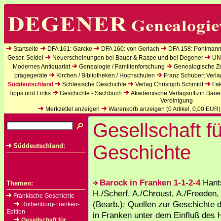
Startseite
DFA 161: Garcke
DFA 160: von Gerlach
DFA 158: Pohlmann
Geser, Seidel
Neuerscheinungen bei Bauer & Raspe und bei Degener
UN
Modernes Antiquariat
Genealogie / Familienforschung
Genealogische Zei
prägegeräte
Kirchen / Bibliotheken / Hochschulen
Franz Schubert Verla
Süddeutschland
Schlesische Geschichte
Verlag Christoph Schmidt
Fak
Tipps und Links
Geschichte - Sachbuch
Akademische Verlagsoffizin Baue
Vereinigung
Merkzettel anzeigen
Warenkorb anzeigen (
0
Artikel,
0,00
EUR)
Gesellschaft fü
Geschichte
Süddeutschland:
Barock in Franken 1-1-2-4
Hant
Themen:
H./Scherf, A./Chroust, A./Freeden
Fränkische Geschichte
(Bearb.): Quellen zur Geschichte 
Rothenburg-Franken-
Edition
in Franken unter dem Einfluß des
Gesellschaft für