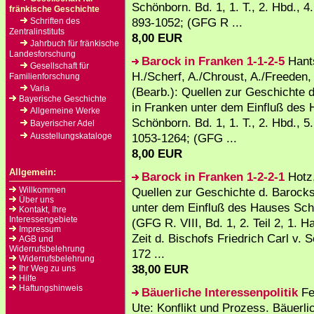
Schönborn. Bd. 1, 1. T., 2. Hbd., 4.
fränkische Geschichte
893-1052; (GFG R ...
Schriften des
Zentralinstituts
8,00 EUR
Jahrbuch für fränkische
Landesforschung
Barock in Franken 1-1-2-5
Hant
Gesellschaft für
H./Scherf, A./Chroust, A./Freeden
Familienforschung
Varia
(Bearb.): Quellen zur Geschichte 
Bayerische Geschichte
in Franken unter dem Einfluß des
Allgemeine Werke
Schönborn. Bd. 1, 1. T., 2. Hbd., 5.
Bayerischer Adel
Ausstellungskataloge
1053-1264; (GFG ...
8,00 EUR
Allgemein:
Barock in Franken 1-2-2-1
Hotz,
Willkommen
Quellen zur Geschichte d. Barocks
Über uns
unter dem Einfluß des Hauses Sch
Kontakt, Ihre
Interessengebiete
(GFG R. VIII, Bd. 1, 2. Teil 2, 1. H
Impressum
Zeit d. Bischofs Friedrich Carl v.
AGB und
Widerrufsbelehrung
172 ...
Widerrufsbelehrung
38,00 EUR
Ihr Weg zu uns
Hilfe
Haftungshinweis
Bäuerliche Interessenpolitik
Fe
Ute: Konflikt und Prozess. Bäuerli