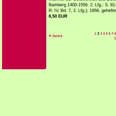
Bamberg 1400-1556. 2. Lfg.: S. 8
R. IV, Bd. 7, 2. Lfg.); 1956, gehefte
6,50 EUR
2
1
3
4
5
6
7
Zurück
1