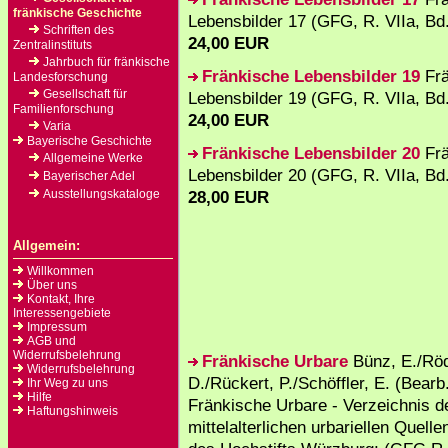
fränkische Geschichte
Lebensbilder 17 (GFG, R. VIIa, Bd
Schriften des
24,00 EUR
Zentralinstituts
Jahrbuch für fränkische
Fränkische Lebensbilder 19
Frä
Landesforschung
Gesellschaft für
Lebensbilder 19 (GFG, R. VIIa, Bd
Familienforschung
24,00 EUR
Varia
Bayerische Geschichte
Fränkische Lebensbilder 20
Frä
Allgemeine Werke
Lebensbilder 20 (GFG, R. VIIa, Bd
Bayerischer Adel
Ausstellungskataloge
28,00 EUR
Allgemein:
Willkommen
Über uns
Kontakt, Ihre
Interessengebiete
Impressum
AGB und
Widerrufsbelehrung
Fränkische Urbare
Bünz, E./Röd
Widerrufsbelehrung
D./Rückert, P./Schöffler, E. (Bearb.
Ihr Weg zu uns
Hilfe
Fränkische Urbare - Verzeichnis d
Haftungshinweis
mittelalterlichen urbariellen Quell