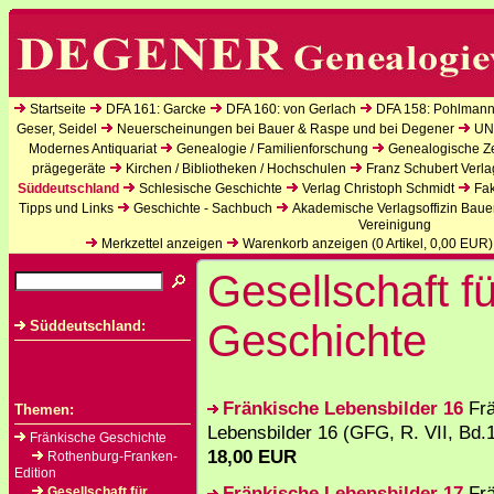
Startseite
DFA 161: Garcke
DFA 160: von Gerlach
DFA 158: Pohlmann
Geser, Seidel
Neuerscheinungen bei Bauer & Raspe und bei Degener
UN
Modernes Antiquariat
Genealogie / Familienforschung
Genealogische Zei
prägegeräte
Kirchen / Bibliotheken / Hochschulen
Franz Schubert Verla
Süddeutschland
Schlesische Geschichte
Verlag Christoph Schmidt
Fak
Tipps und Links
Geschichte - Sachbuch
Akademische Verlagsoffizin Baue
Vereinigung
Merkzettel anzeigen
Warenkorb anzeigen (
0
Artikel,
0,00
EUR)
Gesellschaft fü
Geschichte
Süddeutschland:
Fränkische Lebensbilder 16
Frä
Themen:
Lebensbilder 16 (GFG, R. VII, Bd.
Fränkische Geschichte
18,00 EUR
Rothenburg-Franken-
Edition
Fränkische Lebensbilder 17
Frä
Gesellschaft für