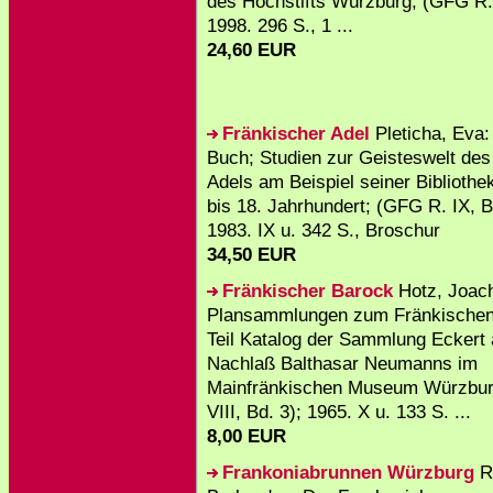
des Hochstifts Würzburg; (GFG R. 
1998. 296 S., 1 ...
24,60 EUR
Fränkischer Adel
Pleticha, Eva:
Buch; Studien zur Geisteswelt des
Adels am Beispiel seiner Biblioth
bis 18. Jahrhundert; (GFG R. IX, B
1983. IX u. 342 S., Broschur
34,50 EUR
Fränkischer Barock
Hotz, Joac
Plansammlungen zum Fränkischen 
Teil Katalog der Sammlung Eckert
Nachlaß Balthasar Neumanns im
Mainfränkischen Museum Würzbur
VIII, Bd. 3); 1965. X u. 133 S. ...
8,00 EUR
Frankoniabrunnen Würzburg
R