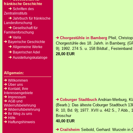
fränkische Geschichte
Schriften des
Zentralinstituts
Jahrbuch für fränkische
Landesforschung
Gesellschaft für
Familienforschung
Varia
Chorgestühle in Bamberg
Pfeil, Christop
Bayerische Geschichte
Chorgestühle des 18. Jahrh. in Bamberg; (GF
Allgemeine Werke
9); 1992. 274 S. u. 158 Bildtaf., Festeinband
Bayerischer Adel
28,00 EUR
Ausstellungskataloge
Allgemein:
Willkommen
Über uns
Kontakt, Ihre
Interessengebiete
Impressum
Coburger Stadtbuch
Andrian-Werburg, Kla
AGB und
(Bearb.): Das älteste Coburger Stadtbuch 1
Widerrufsbelehrung
Widerrufsbelehrung
R. 10, Bd. 9); 1977. XVII u. 442 S., 7 Abb., 
Ihr Weg zu uns
Broschur
Hilfe
40,00 EUR
Haftungshinweis
Crailsheim
Seibold, Gerhard: Wurzeln in 