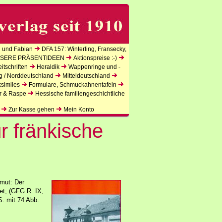
 und Fabian
DFA 157: Winterling, Fransecky,
SERE PRÄSENTIDEEN
Aktionspreise :-)
tschriften
Heraldik
Wappenringe und -
g / Norddeutschland
Mitteldeutschland
similes
Formulare, Schmuckahnentafeln
r & Raspe
Hessische familiengeschichtliche
Zur Kasse gehen
Mein Konto
r fränkische
mut: Der
t; (GFG R. IX,
S. mit 74 Abb.