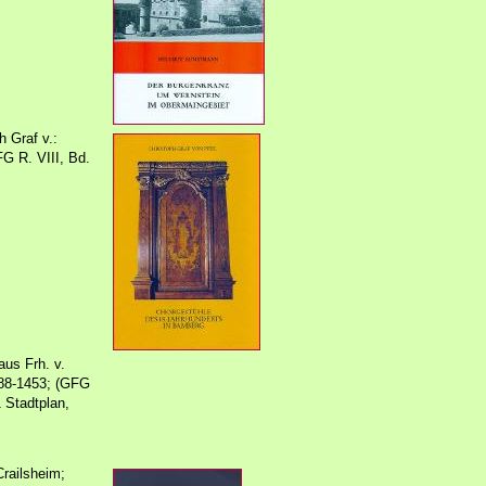
h Graf v.:
G R. VIII, Bd.
us Frh. v.
388-1453; (GFG
1 Stadtplan,
Crailsheim;