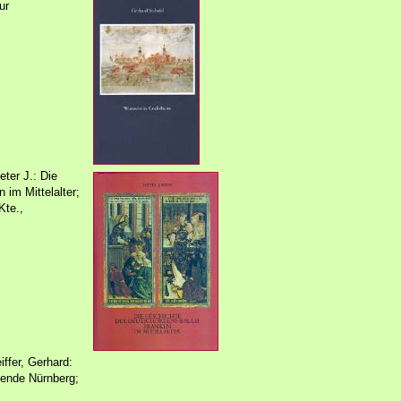
ur
ter J.: Die
 im Mittelalter;
Kte.,
iffer, Gerhard:
ende Nürnberg;