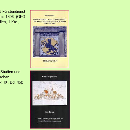
nd Fürstendienst
 bis 1806; (GFG
len, 1 Kte.,
 Studien und
ischen
. IX, Bd. 45);