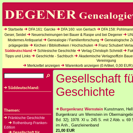
Startseite
DFA 161: Garcke
DFA 160: von Gerlach
DFA 158: Pohlmann
Geser, Seidel
Neuerscheinungen bei Bauer & Raspe und bei Degener
UN
Modernes Antiquariat
Genealogie / Familienforschung
Genealogische Zei
prägegeräte
Kirchen / Bibliotheken / Hochschulen
Franz Schubert Verla
Süddeutschland
Schlesische Geschichte
Verlag Christoph Schmidt
Fak
Tipps und Links
Geschichte - Sachbuch
Akademische Verlagsoffizin Baue
Vereinigung
Merkzettel anzeigen
Warenkorb anzeigen (
0
Artikel,
0,00
EUR)
Gesellschaft fü
Geschichte
Süddeutschland:
Burgenkranz Wernstein
Kunstmann, Hell
Themen:
Burgenkranz um Wernstein im Obermaingebie
Fränkische Geschichte
Bd. 32); 1978. XI u. 245 S. mit 2 Abb. u. 69 
Rothenburg-Franken-
im Anh., Ganzleinenband
Edition
21,00 EUR
Gesellschaft für