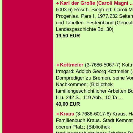
Karl der Große (Caroli Magni ..
6003-6) Rösch, Siegfried: Caroli M
Progenies, Pars I. 1977.232 Seiten
und Tabellen. Festeinband (Geneal
Landesgeschichte Bd. 30)
19,50 EUR
Kottmeier
(3-7686-5067-7) Kottm
Irmgard: Adolph Georg Kottmeier (
Domprediger zu Bremen, seine Vor
Nachkommen; (Bibliothek
familiengeschichtlicher Arbeiten Bd
II u. 242 S., 119 Abb., 10 Ta ...
40,00 EUR
Kraus
(3-7686-6017-6) Kraus, H
Familienbuch Kraus. Stadt Kemnath
oberen Pfalz; (Bibliothek