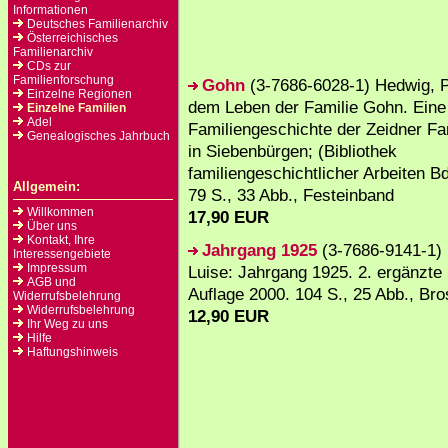
Informationen
Deutsches Familienarchiv
Österreichisches
Familienarchiv
CDs zur
Familienforschung
Gohn
(3-7686-6028-1) Hedwig, P
Einzelne Regionen
dem Leben der Familie Gohn. Eine
Einzelne Familien
Adel
Familiengeschichte der Zeidner Fa
Genealogisches Jahrbuch
in Siebenbürgen; (Bibliothek
familiengeschichtlicher Arbeiten Bd
Allgemein:
79 S., 33 Abb., Festeinband
Willkommen
17,90 EUR
Über uns
Kontakt, Ihre
Jahrgang 1925
(3-7686-9141-1) 
Interessengebiete
Impressum
Luise: Jahrgang 1925. 2. ergänzte 
AGB und
Auflage 2000. 104 S., 25 Abb., Br
Widerrufsbelehrung
Widerrufsbelehrung
12,90 EUR
Ihr Weg zu uns
Hilfe
Haftungshinweis