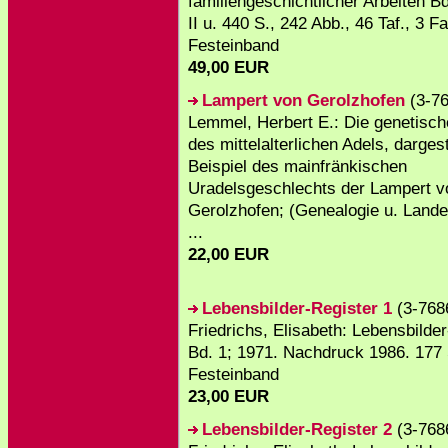
familiengeschichtlicher Arbeiten Bd
II u. 440 S., 242 Abb., 46 Taf., 3 Fal
Festeinband
49,00 EUR
Lampert von Gerolzhofen
(3-76
Lemmel, Herbert E.: Die genetische
des mittelalterlichen Adels, darges
Beispiel des mainfränkischen
Uradelsgeschlechts der Lampert v
Gerolzhofen; (Genealogie u. Land
...
22,00 EUR
Lebensbilder-Register 1
(3-768
Friedrichs, Elisabeth: Lebensbilde
Bd. 1; 1971. Nachdruck 1986. 177 
Festeinband
23,00 EUR
Lebensbilder-Register 2
(3-768