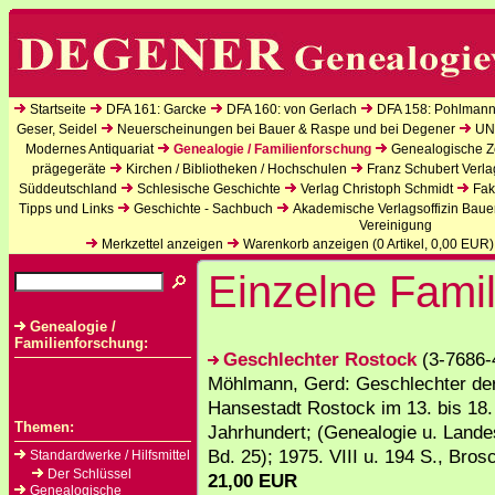
Startseite
DFA 161: Garcke
DFA 160: von Gerlach
DFA 158: Pohlmann
Geser, Seidel
Neuerscheinungen bei Bauer & Raspe und bei Degener
UN
Modernes Antiquariat
Genealogie / Familienforschung
Genealogische Ze
prägegeräte
Kirchen / Bibliotheken / Hochschulen
Franz Schubert Verla
Süddeutschland
Schlesische Geschichte
Verlag Christoph Schmidt
Fak
Tipps und Links
Geschichte - Sachbuch
Akademische Verlagsoffizin Baue
Vereinigung
Merkzettel anzeigen
Warenkorb anzeigen (
0
Artikel,
0,00
EUR)
Einzelne Famil
Genealogie /
Familienforschung:
Geschlechter Rostock
(3-7686-
Möhlmann, Gerd: Geschlechter de
Hansestadt Rostock im 13. bis 18.
Themen:
Jahrhundert; (Genealogie u. Land
Bd. 25); 1975. VIII u. 194 S., Bros
Standardwerke / Hilfsmittel
Der Schlüssel
21,00 EUR
Genealogische