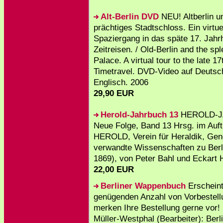
Alt-Berlin DVD
NEU! Altberlin u
prächtiges Stadtschloss. Ein virtue
Spaziergang in das späte 17. Jahr
Zeitreisen. / Old-Berlin and the spl
Palace. A virtual tour to the late 17
Timetravel. DVD-Video auf Deutsc
Englisch. 2006
29,90 EUR
Herold-Jahrbuch 13
HEROLD-J
Neue Folge, Band 13 Hrsg. im Auf
HEROLD, Verein für Heraldik, Gen
verwandte Wissenschaften zu Berli
1869), von Peter Bahl und Eckart H
22,00 EUR
Berliner Wappenbuch
Erscheint
genügenden Anzahl von Vorbestell
merken Ihre Bestellung gerne vor!
Müller-Westphal (Bearbeiter): Berl