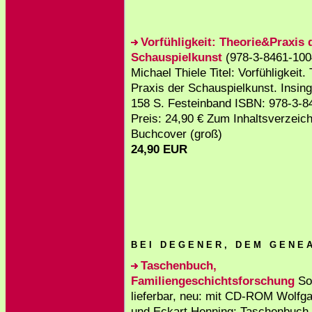
Vorfühligkeit: Theorie&Praxis 
Schauspielkunst
(978-3-8461-1004
Michael Thiele Titel: Vorfühligkeit.
Praxis der Schauspielkunst. Insin
158 S. Festeinband ISBN: 978-3-8
Preis: 24,90 € Zum Inhaltsverzeic
Buchcover (groß)
24,90 EUR
B E I D E G E N E R , D E M G E N E A 
Taschenbuch,
Familiengeschichtsforschung
Sof
lieferbar, neu: mit CD-ROM Wolfg
und Eckart Henning: Taschenbuch 