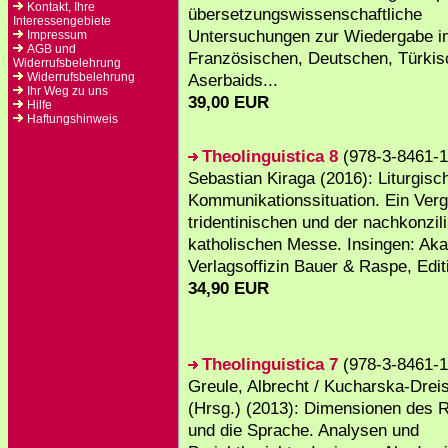
Kontakt, Ihre
übersetzungswissenschaftliche
Interessengebiete
Untersuchungen zur Wiedergabe i
Impressum
AGB und
Französischen, Deutschen, Türkis
Widerrufsbelehrung
Widerrufsbelehrung
Aserbaids...
Ihr Weg zu uns
39,00 EUR
Hilfe
Haftungshinweis
Theolinguistica 8
(978-3-8461-1
Sebastian Kiraga (2016): Liturgisc
Kommunikationssituation. Ein Verg
tridentinischen und der nachkonzil
katholischen Messe. Insingen: Ak
Verlagsoffizin Bauer & Raspe, Editi
34,90 EUR
Theolinguistica 7
(978-3-8461-1
Greule, Albrecht / Kucharska-Dreis
(Hrsg.) (2013): Dimensionen des R
und die Sprache. Analysen und