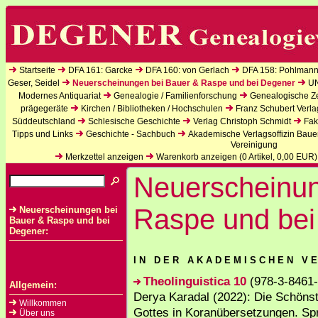
Startseite
DFA 161: Garcke
DFA 160: von Gerlach
DFA 158: Pohlmann
Geser, Seidel
Neuerscheinungen bei Bauer & Raspe und bei Degener
U
Modernes Antiquariat
Genealogie / Familienforschung
Genealogische Zei
prägegeräte
Kirchen / Bibliotheken / Hochschulen
Franz Schubert Verla
Süddeutschland
Schlesische Geschichte
Verlag Christoph Schmidt
Fak
Tipps und Links
Geschichte - Sachbuch
Akademische Verlagsoffizin Baue
Vereinigung
Merkzettel anzeigen
Warenkorb anzeigen (
0
Artikel,
0,00
EUR)
Neuerscheinun
Raspe und bei
Neuerscheinungen bei
Bauer & Raspe und bei
Degener:
I N D E R A K A D E M I S C H E N V E
Theolinguistica 10
(978-3-8461-
Allgemein:
Derya Karadal (2022): Die Schön
Willkommen
Gottes in Koranübersetzungen. Sp
Über uns